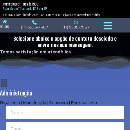
Intercompnet - Desde 1996
Política de Privacidade
Política de Cookies
Política de Cookies
Assistência Técnica de GPS em SP
Rua Otávio Tarquínio de Sousa, 945 - Campo Belo - SP (Vagas para estacionar grátis)
Início
(11) 5535-7567
(11) 5535-7567
Selecione abaixo a opção de contato desejada e
envie-nos sua mensagem.
Temos satisfação em atendê-los.
Administração
Orçamento | Manutenção | Financeiro | Recrutamento